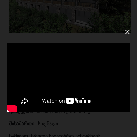
×
სიღნაღი ეთნოპარკი
პროექტი
:
,,სიღნაღი ეთნოპარკი’’
დამკვეთი
:
შპს ,,სიღნაღი ეთნოპარკი’’
მისამართი:
სიღნაღი
სამუშაო
: სრული საინჟინრო სისტემების