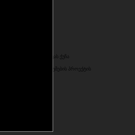
ირცხულავაზე
,,მ2 მირცხულავა’’
:
შპს ,,ოპტიმა’’
ი:
თბილისი, მირცხულავას ქუჩა
 სრული საინჟინრო სისტემების პროექტის
კორექტირება
ასრულებული